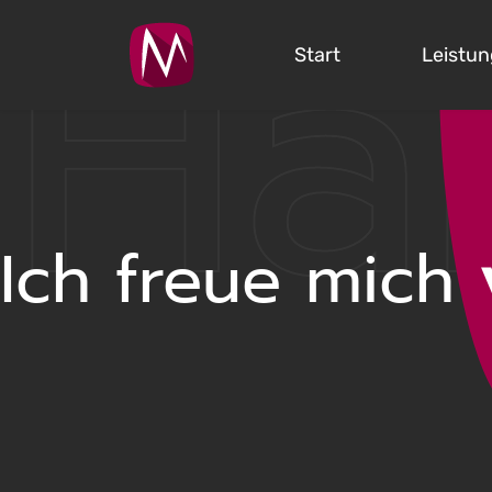
Hal
Start
Leistu
Starts
Ich freue mich
Leist