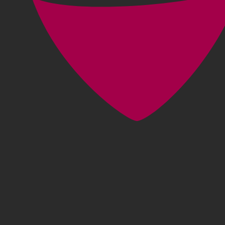
nboard
nportal
kt