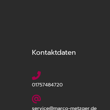
Impre
Daten
Kontaktdaten
01757484720
service@marco-metzger.de