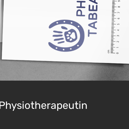
pre
ten
 Physiotherapeutin