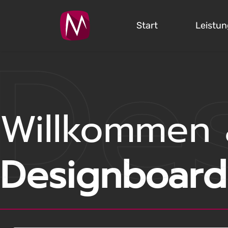
De
Start
Leistu
St
Willkommen 
Designboard