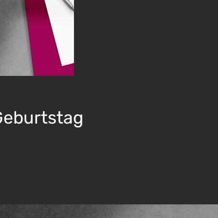
sig
nde
Geburtstag