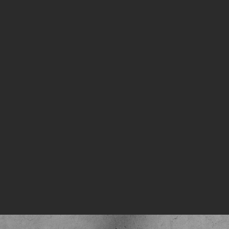
nbo
npo