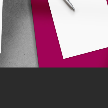
ssu
sch